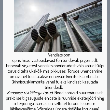
Ventilatsioon
üpris head vastupidavust (on tunduvalt jäigemad).
Erinevalt sirgetest ventilatsioonitorudest võib antud tüüpi
torusid teha ükskõik mis pikkuses. Torude ühendamine
omavahel teostatakse erinevate kinnitusklambri abil.
(kinnistusklambrite vahel tuleks kindlasti kasutada
tihendeid).
Kandilise ristlõikega torud.
Need sobivad suurepäraselt
praktiliselt igasuguste ehitiste ja ruumide eksterjööri ning
interjööriga. Samas on sellistel torudel suurem
läbilaskevõime (võrreldes ümara ristlõike torudega).