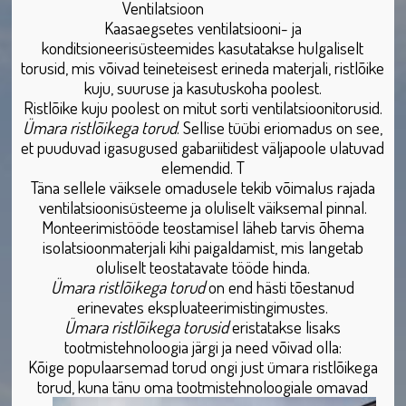
Ventilatsioon
Kaasaegsetes ventilatsiooni- ja
konditsioneerisüsteemides kasutatakse hulgaliselt
torusid, mis võivad teineteisest erineda materjali, ristlõike
kuju, suuruse ja kasutuskoha poolest.
Ristlõike kuju poolest on mitut sorti ventilatsioonitorusid.
Ümara ristlõikega torud
. Sellise tüübi eriomadus on see,
et puuduvad igasugused gabariitidest väljapoole ulatuvad
elemendid. T
Täna sellele väiksele omadusele tekib võimalus rajada
ventilatsioonisüsteeme ja oluliselt väiksemal pinnal.
Monteerimistööde teostamisel läheb tarvis õhema
isolatsioonmaterjali kihi paigaldamist, mis langetab
oluliselt teostatavate tööde hinda.
Ümara ristlõikega torud
on end hästi tõestanud
erinevates ekspluateerimistingimustes.
Ümara ristlõikega torusid
eristatakse lisaks
tootmistehnoloogia järgi ja need võivad olla:
Kõige populaarsemad torud ongi just ümara ristlõikega
torud, kuna tänu oma tootmistehnoloogiale omavad