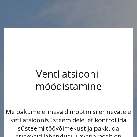
Ventilatsiooni 
mõõdistamine
Me pakume erinevaid mõõtmisi erinevatele
vetilatsioonisüsteemidele, et kontrollida
süsteemi töövõimekust ja pakkuda
erinevaid lahendusi. Tavapäraselt on